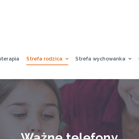
oterapia
Strefa rodzica
Strefa wychowanka
Ważne telefony