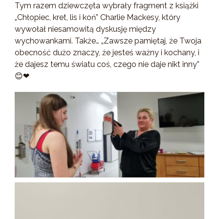
Tym razem dziewczęta wybrały fragment z książki
„Chłopiec, kret, lis i koń” Charlie Mackesy, który
wywołał niesamowitą dyskusję między
wychowankami. Także… „Zawsze pamiętaj, że Twoja
obecność dużo znaczy, że jesteś ważny i kochany, i
że dajesz temu światu coś, czego nie daje nikt inny”
😊❤