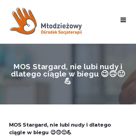
Skip
to
content
MOS Stargard, nie lubi nudy i
dlatego ciągle w biegu 😉🙃🙂
💪
MOS Stargard, nie lubi nudy i dlatego
ciągle w biegu 😉🙃🙂💪